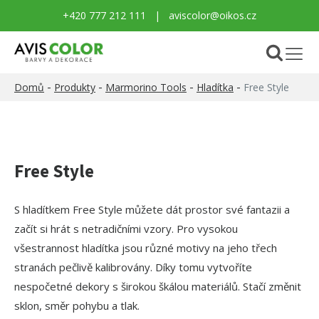
+420 777 212 111
|
aviscolor@oikos.cz
-
-
-
-
Domů
Produkty
Marmorino Tools
Hladítka
Free Style
Free Style
S hladítkem Free Style můžete dát prostor své fantazii a
začít si hrát s netradičními vzory. Pro vysokou
všestrannost hladítka jsou různé motivy na jeho třech
stranách pečlivě kalibrovány. Díky tomu vytvoříte
nespočetné dekory s širokou škálou materiálů. Stačí změnit
sklon, směr pohybu a tlak.