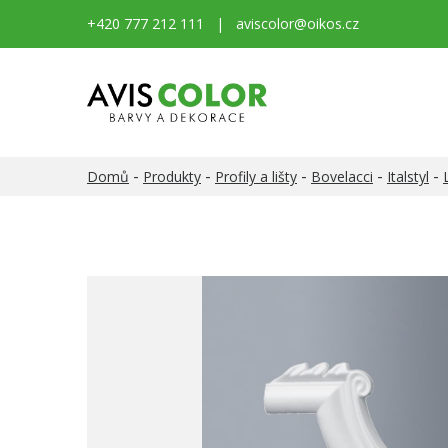
+420 777 212 111
|
aviscolor@oikos.cz
-
-
-
-
-
Domů
Produkty
Profily a lišty
Bovelacci
Italstyl