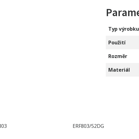
Param
Typ výrobku
Použití
Rozměr
Materiál
803
ERF803/52DG