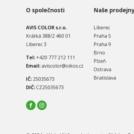
O společnosti
Naše prodejn
AVIS COLOR s.r.o.
Liberec
Krátká 388/2 460 01
Praha 5
Liberec 3
Praha 9
Brno
Tel:
+420 777 212 111
Plzeň
Email:
aviscolor@oikos.cz
Ostrava
Bratislava
IČ:
25035673
DIČ:
CZ25035673