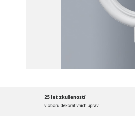
25 let zkušeností
v oboru dekorativních úprav