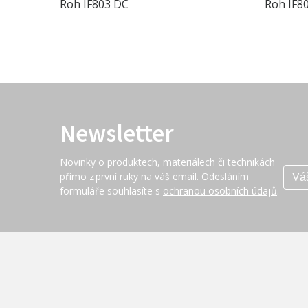
Roh IF803 DC
Roh IF8
Newsletter
Novinky o produktech, materiálech či technikách
přímo z první ruky na váš email. Odesláním
formuláře souhlasíte s
ochranou osobních údajů
.