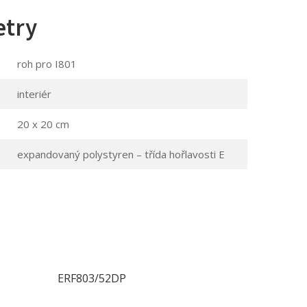
etry
roh pro I801
interiér
20 x 20 cm
expandovaný polystyren – třída hořlavosti E
ERF803/52DP