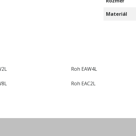
Rozměr
Materiál
W2L
Roh EAW4L
W8L
Roh EAC2L