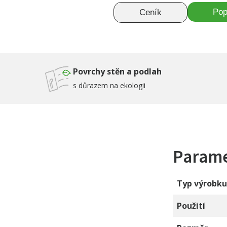
Pop
Ceník
Povrchy stěn a podlah
s důrazem na ekologii
Param
Typ výrobku
Použití