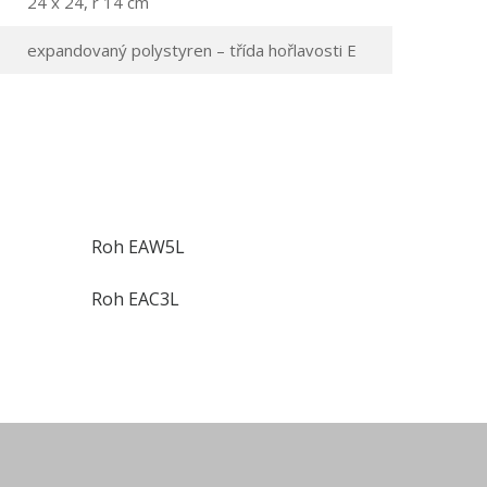
24 x 24, r 14 cm
expandovaný polystyren – třída hořlavosti E
Roh EAW5L
Roh EAC3L