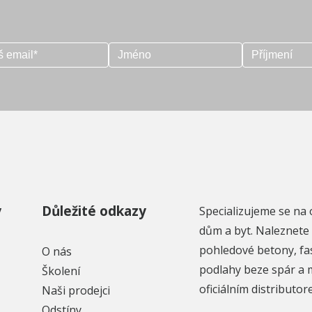
y
Důležité odkazy
Specializujeme se na 
dům a byt. Naleznete 
pohledové betony, fa
O nás
podlahy beze spár a 
Školení
oficiálním distributo
Naši prodejci
Odstíny