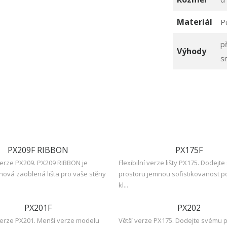
Materiál
P
p
Výhody
s
PX209F RIBBON
PX175F
 verze PX209. PX209 RIBBON je
Flexibilní verze lišty PX175. Dodejt
ová zaoblená lišta pro vaše stěny
prostoru jemnou sofistikovanost p
kl...
PX201F
PX202
 verze PX201. Menší verze modelu
Větší verze PX175. Dodejte svému 