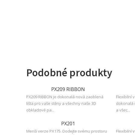
Podobné produkty
PX209 RIBBON
PX209 RIBBON je dokonalá nová zaoblená
Flexibilní
lišta pro vaše stěny a všechny naše 3D
dokonalá n
obkladové pa...
a všec...
PX201
Menší verze PX175. Dodejte svému prostoru
Flexibilní