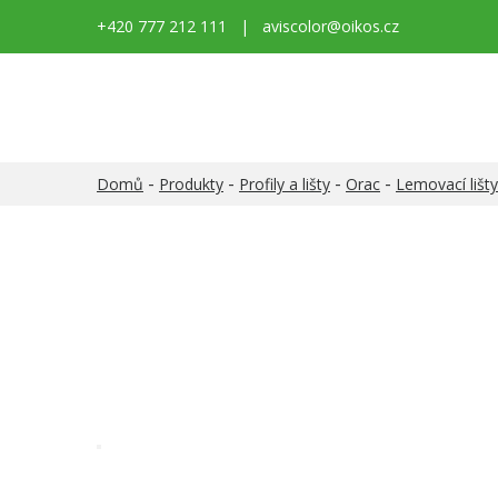
+420 777 212 111
|
aviscolor@oikos.cz
-
-
-
-
Domů
Produkty
Profily a lišty
Orac
Lemovací lišty