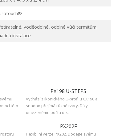
urotouch® ‎
řetíratelné, voděodolné, odolné vůči termitům,
nadná instalace
PX198 U-STEPS
e svému
Vychází z ikonického U-profilu CX190 a
omocí této
snadno přejímá různé tvary. Díky
omezenému počtu de...
PX202F
prostoru
Flexibilní verze PX202. Dodejte svému