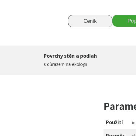
Pop
Ceník
Povrchy stěn a podlah
s důrazem na ekologii
Param
Použití
in
Rozměr
d