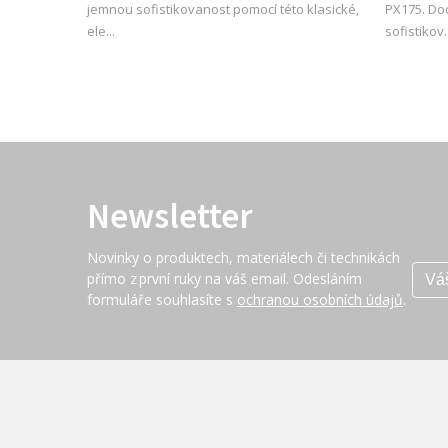
jemnou sofistikovanost pomocí této klasické,
PX175. Do
ele...
sofistikov..
Newsletter
Novinky o produktech, materiálech či technikách
přímo z první ruky na váš email. Odesláním
formuláře souhlasíte s
ochranou osobních údajů
.