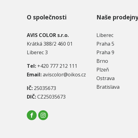
O společnosti
Naše prodejn
AVIS COLOR s.r.o.
Liberec
Krátká 388/2 460 01
Praha 5
Liberec 3
Praha 9
Brno
Tel:
+420 777 212 111
Plzeň
Email:
aviscolor@oikos.cz
Ostrava
Bratislava
IČ:
25035673
DIČ:
CZ25035673