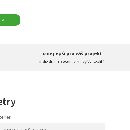
tat
To nejlepší pro váš projekt
individuální řešení v nejvyšší kvalitě
etry
teriér
 200 x v 4, 9 x š 2, 4 cm