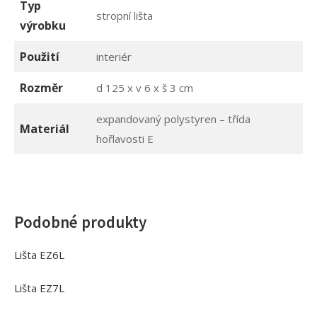
Typ
stropní lišta
výrobku
Použití
interiér
Rozměr
d 125 x v 6 x š 3 cm
expandovaný polystyren – třída
Materiál
hořlavosti E
Podobné produkty
Lišta EZ6L
Lišta EZ7L