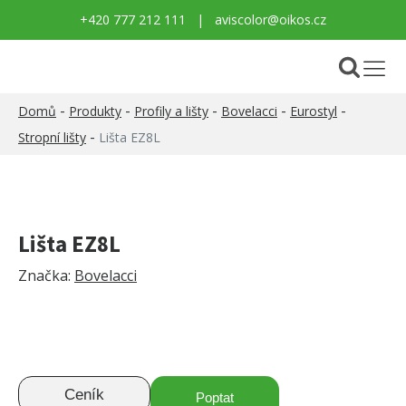
+420 777 212 111
|
aviscolor@oikos.cz
-
-
-
-
-
Domů
Produkty
Profily a lišty
Bovelacci
Eurostyl
-
Stropní lišty
Lišta EZ8L
Lišta EZ8L
Značka:
Bovelacci
Ceník
Poptat