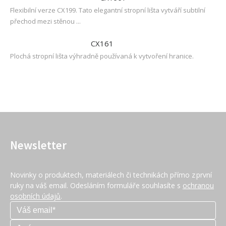
Flexibilní verze CX199. Tato elegantní stropní lišta vytváří subtilní
přechod mezi stěnou ...
CX161
Plochá stropní lišta výhradně používaná k vytvoření hranice.
Newsletter
Novinky o produktech, materiálech či technikách přímo z první
ruky na váš email. Odesláním formuláře souhlasíte s
ochranou
osobních údajů
.