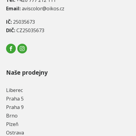
Tel:
+420 777 212 111
Email:
aviscolor@oikos.cz
IČ:
25035673
DIČ:
CZ25035673
Naše prodejny
Liberec
Praha 5
Praha 9
Brno
Plzeň
Ostrava