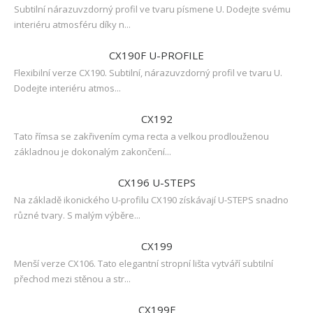
Subtilní nárazuvzdorný profil ve tvaru písmene U. Dodejte svému
interiéru atmosféru díky n...
CX190F U-PROFILE
Flexibilní verze CX190. Subtilní, nárazuvzdorný profil ve tvaru U.
Dodejte interiéru atmos...
CX192
Tato římsa se zakřivením cyma recta a velkou prodlouženou
základnou je dokonalým zakončení...
CX196 U-STEPS
Na základě ikonického U-profilu CX190 získávají U-STEPS snadno
různé tvary. S malým výběre...
CX199
Menší verze CX106. Tato elegantní stropní lišta vytváří subtilní
přechod mezi stěnou a str...
CX199F