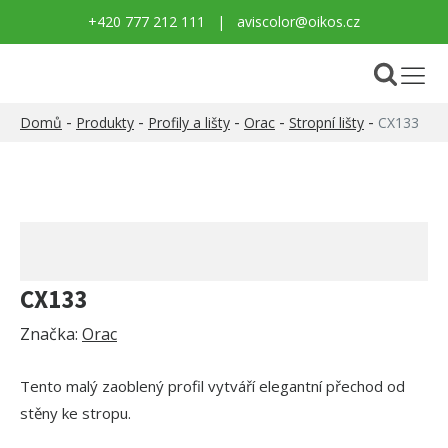
+420 777 212 111
|
aviscolor@oikos.cz
-
-
-
-
-
Domů
Produkty
Profily a lišty
Orac
Stropní lišty
CX133
CX133
Značka:
Orac
Tento malý zaoblený profil vytváří elegantní přechod od
stěny ke stropu.