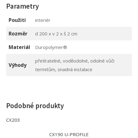
Parametry
Použití
interiér
Rozměr
d 200 x v 2 x š 2 cm
Materiál
Duropolymer® ‎
přetíratelné, voděodolné, odolné vůči
Výhody
termitům, snadná instalace
Podobné produkty
CX203
CX190 U-PROFILE