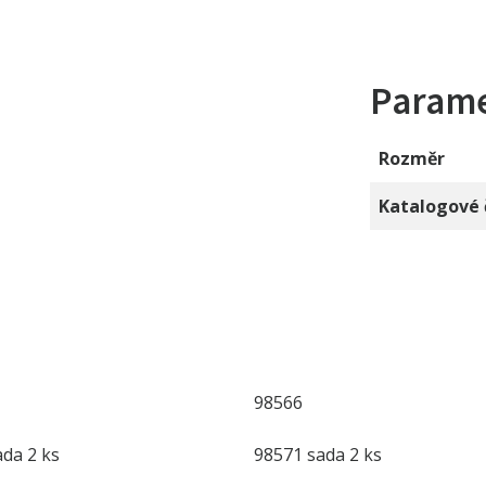
Param
Rozměr
Katalogové 
98566
da 2 ks
98571 sada 2 ks