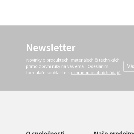
Newsletter
Novinky o produktech, materiálech či technikách
přímo z první ruky na váš email. Odesláním
formuláře souhlasíte s
ochranou osobních údajů
.
O společnosti
Naše prodejn