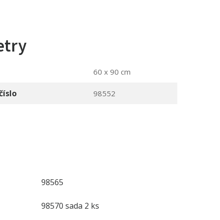
etry
60 x 90 cm
číslo
98552
98565
98570 sada 2 ks