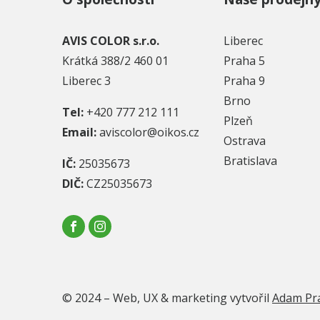
AVIS COLOR s.r.o.
Liberec
Krátká 388/2 460 01
Praha 5
Liberec 3
Praha 9
Brno
Tel:
+420 777 212 111
Plzeň
Email:
aviscolor@oikos.cz
Ostrava
Bratislava
IČ:
25035673
DIČ:
CZ25035673
© 2024 – Web, UX & marketing vytvořil
Adam Pr