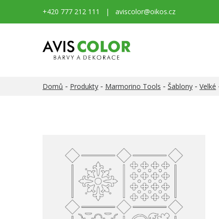
+420 777 212 111
|
aviscolor@oikos.cz
-
-
-
-
Domů
Produkty
Marmorino Tools
Šablony
Velké