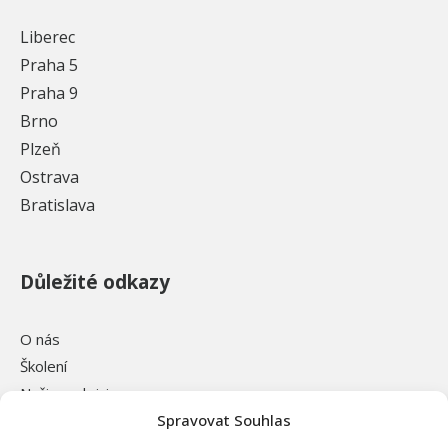
Liberec
Praha 5
Praha 9
Brno
Plzeň
Ostrava
Bratislava
Důležité odkazy
O nás
Školení
Naši prodejci
Spravovat Souhlas
Odstíny