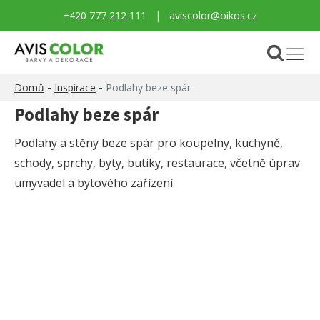
+420 777 212 111
|
aviscolor@oikos.cz
-
-
Domů
Inspirace
Podlahy beze spár
Podlahy beze spár
Podlahy a stěny beze spár pro koupelny, kuchyně,
schody, sprchy, byty, butiky, restaurace, včetně úprav
umyvadel a bytového zařízení.