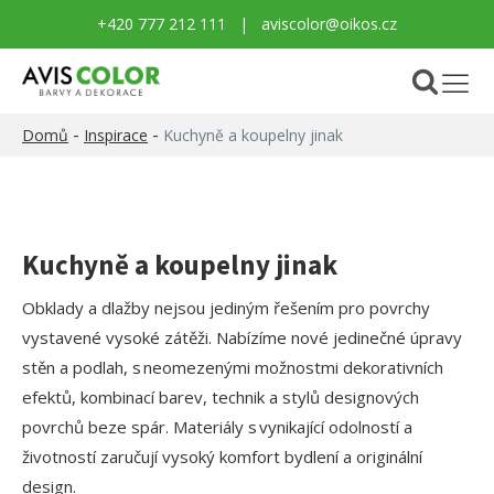
+420 777 212 111
|
aviscolor@oikos.cz
-
-
Domů
Inspirace
Kuchyně a koupelny jinak
Kuchyně a koupelny jinak
Obklady a dlažby nejsou jediným řešením pro povrchy
vystavené vysoké zátěži. Nabízíme nové jedinečné úpravy
stěn a podlah, s neomezenými možnostmi dekorativních
efektů, kombinací barev, technik a stylů designových
povrchů beze spár. Materiály s vynikající odolností a
životností zaručují vysoký komfort bydlení a originální
design.