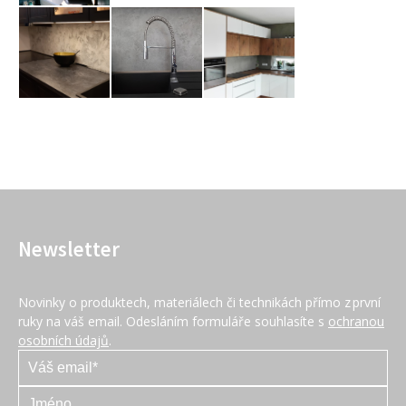
Newsletter
Novinky o produktech, materiálech či technikách přímo z první
ruky na váš email. Odesláním formuláře souhlasíte s
ochranou
osobních údajů
.